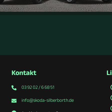
Kontakt
L
03 92 02 / 6 68 51
info@skoda-silberborth.de